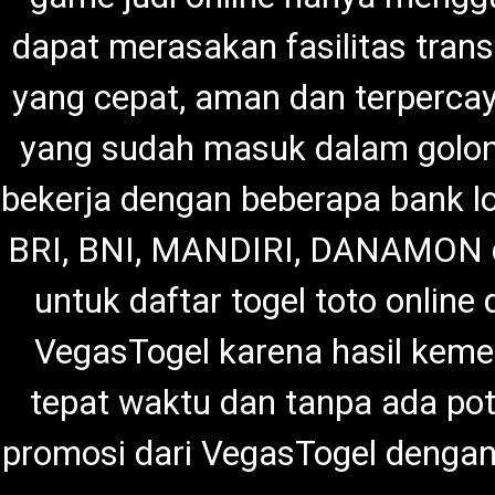
dapat merasakan fasilitas trans
yang cepat, aman dan terpercay
yang sudah masuk dalam golong
bekerja dengan beberapa bank lo
BRI, BNI, MANDIRI, DANAMON 
untuk daftar togel toto online
VegasTogel karena hasil keme
tepat waktu dan tanpa ada pot
promosi dari VegasTogel dengan 