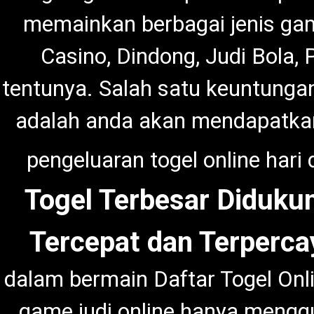
memainkan berbagai jenis game 
Casino, Dindong, Judi Bola,
tentunya. Salah satu keuntungan
adalah anda akan mendapatkan 
pengeluaran togel online hari
Togel Terbesar Didukun
Tercepat dan Terperca
dalam bermain Daftar Togel Onl
game judi online hanya menggu