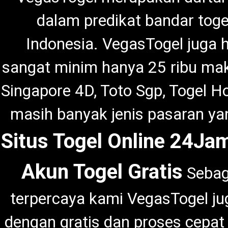
dalam predikat bandar togel
Indonesia. VegasTogel juga
sangat minim hanya 25 ribu ma
Singapore 4D, Toto Sgp, Togel H
masih banyak jenis pasaran ya
Situs Togel Online 24Ja
Akun Togel Gratis
Sebaga
terpercaya kami VegasTogel jug
dengan gratis dan proses cepat