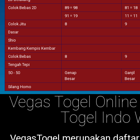
Colok Bebas 2D
89 = 98
81 = 18
91 = 19
11 = 11
Colok Jitu
8
9
Dasar
Shio
Kembang Kempis Kembar
Colok Bebas
8
9
Tengah Tepi
50 - 50
Genap
Ganjil
Besar
Besar
Silang Homo
Vegas Togel Online
Togel Indo
VegasTogel merupakan daftar 